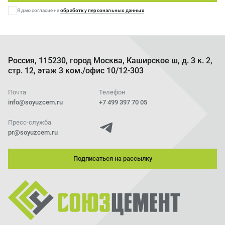
Я даю согласие на
обработку персональных данных
Цементное обозрение - 05/2025
Скачать
Май 2025
Цементное обозрение - 04/2025
Скачать
Апрель 2025
Россия, 115230, город Москва, Каширское ш, д. 3 к. 2,
стр. 12, этаж 3 ком./офис 10/12-303
Цементное обозрение - 03/2025
Скачать
Март 2025
Почта
Телефон
info@soyuzcem.ru
+7 499 397 70 05
Цементное обозрение - 02/2025
Скачать
Пресс-служба
Февраль 2025
pr@soyuzcem.ru
Цементное обозрение - 01/2025
Скачать
Январь 2025
Подписаться на рассылку
Цементное обозрение - 12/2024
Скачать
Декабрь 2024
Цементное обозрение - 11/2024
Скачать
Ноябрь 2024