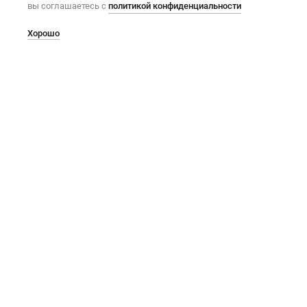
вы соглашаетесь с
политикой конфиденциальности
Хорошо
Россия, 115230, город Москва, Каширское ш, д. 3 к. 2,
стр. 12, этаж 3 ком./офис 10/12-303
Почта
Телефон
info@soyuzcem.ru
+7 499 397 70 05
Пресс-служба
pr@soyuzcem.ru
Подписаться на рассылку